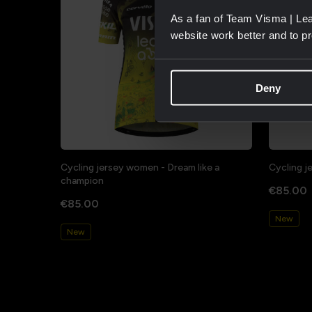
As a fan of Team Visma | Lea
website work better and to p
Deny
Cycling jersey women - Dream like a
Cycling j
champion
€85.00
€85.00
New
New