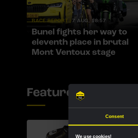
RACE REPORT |
7 AUG, 18:57
Bunel fights her way to
eleventh place in brutal
Mont Ventoux stage
Featured product
Consent
We use cookies!