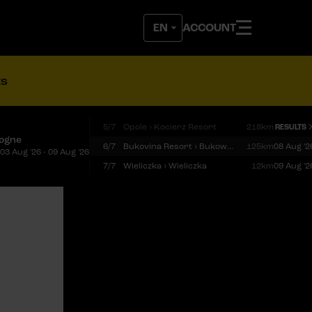
ACCOUNT
ts
5/7
Opole › Kocierz Resort
218km
RESULTS
logne
6/7
Bukovina Resort › Bukowina Tatrzańska
125km
08 Aug '2
03 Aug '26 - 09 Aug '26
7/7
Wieliczka › Wieliczka
12km
09 Aug '2