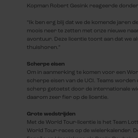
Kopman Robert Gesink reageerde donderd
“Ik ben erg blij dat we de komende jaren d
moois neer te zetten met onze nieuwe naam
avontuur. Deze licentie toont aan dat we 
thuishoren.”
Scherpe
eisen
Om in aanmerking te komen voor een World
scherpe eisen van de UCI. Teams worden op
scherp getoetst door de internationale w
daarom zeer fier op de licentie.
Grote
wedstrijden
Met
de
World Tour-
licentie
is het Team Lo
World Tour-races op
de
wielerkalender
. D