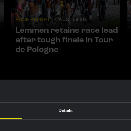
RACE REPORT |
7 AUG, 18:30
Lemmen retains race lead
after tough finale in Tour
de Pologne
s
Details