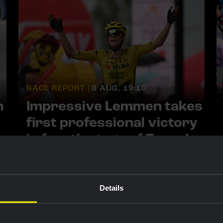
RACE REPORT |
6 AUG, 19:10
h
Impressive Lemmen takes
first professional victory
in fourth stage of Tour de
Pologne and is new GC
leader
Details