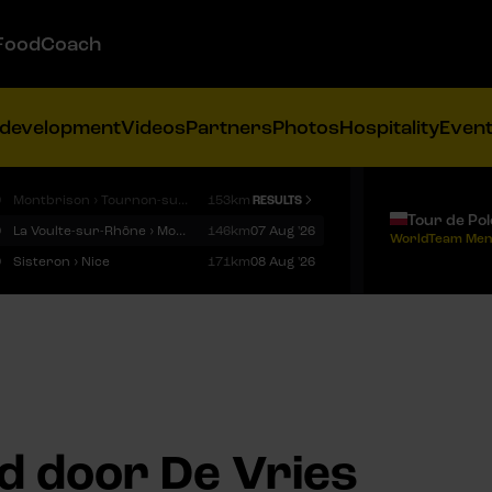
FoodCoach
 development
Videos
Partners
Photos
Hospitality
Even
9
Montbrison › Tournon-sur-Rhône
153km
RESULTS
Tour de Po
9
La Voulte-sur-Rhône › Mont Ventoux
146km
07 Aug '26
WorldTeam Men
9
Sisteron › Nice
171km
08 Aug '26
d door De Vries