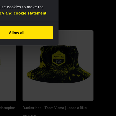
 use cookies to make the
acy and cookie statement
.
Allow all
a champion
Bucket hat - Team Visma | Lease a Bike