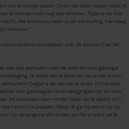
ant het is onwijs zwaar. Door die twee testen weet ik
an ik meteen ook nog iets drinken. Tijdens de test
er vocht. We weten nu meer over verzuring, hartslag
ijn schema.”
de oud-marathonschaatser ook dit seizoen het NK
eb ook alle aanvallen van de wielrenners gevolgd
rdpoging. Ik wilde dat al jaren en nu is het zover.
lround in Calgary de aanval te doen. In Canada
 laatste vier geslaagde recordpogingen zijn er drie
r 34 seconden per ronde rijden en ik dacht zo’n
het record te pakken. Maar ik ga mij eerst op de
ren op de langere afstanden en die kracht wil ik