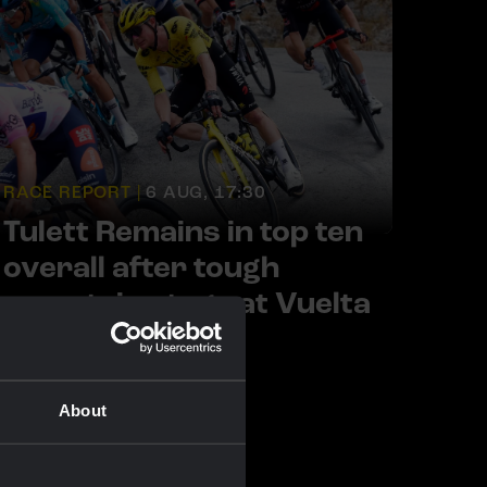
RACE REPORT |
6 AUG, 17:30
Tulett Remains in top ten
overall after tough
mountain stage at Vuelta
a Burgos
About