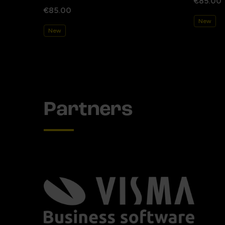
€85.00
€85.00
New
New
Partners