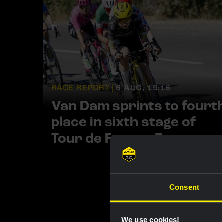
RACE REPORT |
6 AUG, 19:16
Van Dam sprints to fourt
place in sixth stage of
Tour de France Femmes
Consent
We use cookies!