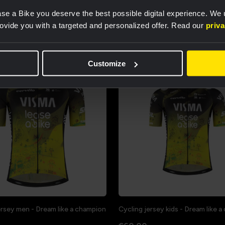
s
se a Bike you deserve the best possible digital experience. We
rovide you with a targeted and personalized offer. Read our
priv
Customize
ersey men - Dream like a champion
Cycling jersey kids - Dream like 