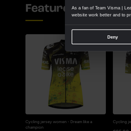
Featured product
As a fan of Team Visma | Lea
website work better and to p
Deny
Cycling jersey women - Dream like a
Cycling j
champion