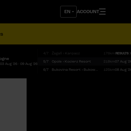
ACCOUNT
ts
4/7
Żagań › Karpacz
176km
RESULTS
logne
5/7
Opole › Kocierz Resort
218km
07 Aug '2
03 Aug '26 - 09 Aug '26
6/7
Bukovina Resort › Bukowina Tatrzańska
125km
08 Aug '2