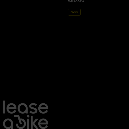
€60.00
New