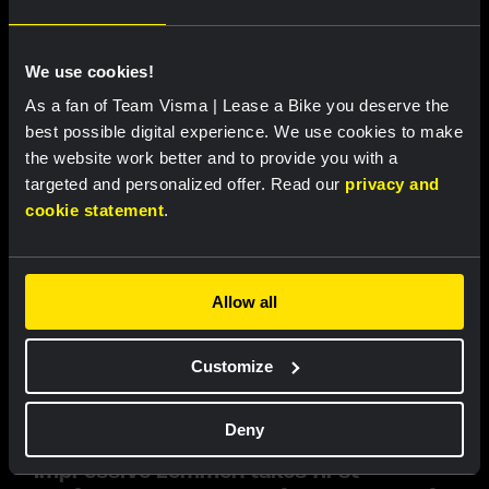
We use cookies!
RACE REPORT |
6 AUG, 19:16
As a fan of Team Visma | Lease a Bike you deserve the
best possible digital experience. We use cookies to make
Van Dam sprints to fourth place in sixth
the website work better and to provide you with a
stage of Tour de France Femmes
targeted and personalized offer. Read our
privacy and
cookie statement
.
Allow all
Customize
Deny
RACE REPORT |
6 AUG, 19:10
Impressive Lemmen takes first