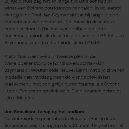
Bij Kjeld Nuis zag het er lange tijd uit alsof hij zijn
winst van Obihiro zou kunnen herhalen. In de laatste
rit tegen de Pool Jan Szymanski zat hij lange tijd op
het schema van de snelste tijd, maar in de laatste
ronde verloor hij helaas wat snelheid en zette
daarmee uiteindelijk de vijfde tijd neer, in 1:46.55. Jan
Szymanski won de rit uiteindelijk in 1:45.92.
Kjeld Nuis weet wel zijn tweede plek in de
Wereldbekerstand te handhaven, achter Jan
Szymanski. Wouter olde Heuvel klimt met zijn zilveren
medaille van vandaag naar de vierde plek in het
klassement, met een gelijk puntentaantal als Sverre
Lunde Pederson op plek drie. Sven Kramer behoudt
zijn elfde plek.
Jan Smeekens terug op het podium
Na wat mindere prestaties in Seoul en Berlijn is Jan
Smeekens weer terug op de 500 meter! Hij zette in rit