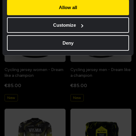
Allow all
Customize
Deny
Cycling jersey women - Dream
Cycling jersey men - Dream like
like a champion
a champion
€85.00
€85.00
New
New