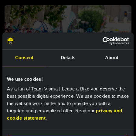
Consent
Details
About
RACE REPORT |
7 AUG, 18:00
Brennan sprints to second victory in
We use cookies!
Vuelta a Burgos
As a fan of Team Visma | Lease a Bike you deserve the
best possible digital experience. We use cookies to make
the website work better and to provide you with a
Featured products
targeted and personalized offer. Read our
privacy and
cookie statement
.