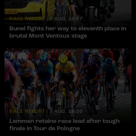
RACE REPORT |
7 AUG, 18:57
Bunel fights her way to eleventh place in
brutal Mont Ventoux stage
RACE REPORT |
7 AUG, 18:30
Lemmen retains race lead after tough
finale in Tour de Pologne