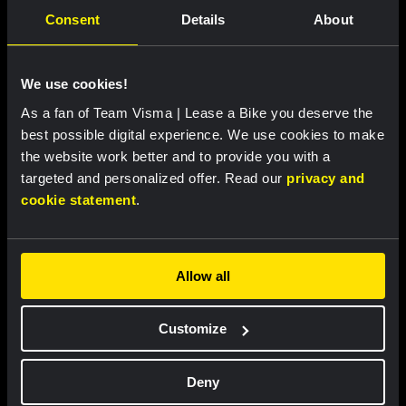
Consent
Details
About
Featured products
We use cookies!
As a fan of Team Visma | Lease a Bike you deserve the
best possible digital experience. We use cookies to make
the website work better and to provide you with a
targeted and personalized offer. Read our
privacy and
cookie statement
.
Allow all
Cycling jersey women - Dream
Cycling jersey men - Dream like
like a champion
a champion
Customize
€85.00
€85.00
Deny
New
New